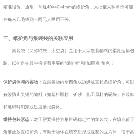
精准报价。通常，常规40×40×4mm的纸护角，大批量采购单价可能
在每米几毛钱到一两元人民币不等。
三、纸护角与集装袋的关联应用
集装袋（又称吨袋、太空袋）是用于大宗散装物料的柔性运输包
装。纸护角在其中扮演着重要的“保护者”和“加固者”角色：
保护袋体与内容物
：在集装袋内壁四角或边缘放置长条纸护角，可以
有效防止尖锐的物料（如塑料颗粒、矿砂、化工原料的硬块）在装卸
和堆码时刺穿或过度磨损袋体。
维持包装形态
：对于需要保持方形堆码稳定性的集装袋，在填充前于
角落处放置纸护角，有助于袋体在填充后形成规整的立方体，便于高