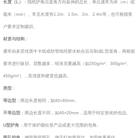
长度（L）
：指纸护角沿直角方向延伸的总长，单位通常为米（m）或
毫米（mm）。常见长度有1.2m、1.5m、2m、2.4m等，也可根据客
户要求定制裁切。
材质与结构
：
通常由多层优质牛卡纸或纱管纸经胶水粘合后压制成L型直角，再根据
要求进行纵切。层数越多，纸张克重越高（如250g/m²、300g/m²、
450g/m²），其强度和硬度也越高。
类型
：
等边型
：两边长度相同，如40×40mm。
不等边型
：两边长度不同，如40×20mm，适用于特定形状的包边。
U型护角
：用于保护圆柱形产品或更大范围的包角。
带孔护角
：侧面预留圆孔，便于打包带穿过，加固效果更佳。