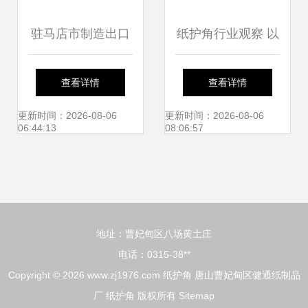
驻马店市制造出口
纸护角行业观察 以
托盘批发价格解析
华凯纸品为例，解
查看详情
查看详情
纸护角的应用与市
析产品、价格与集
更新时间：2026-08-06
更新时间：2026-08-06
06:44:13
08:06:57
场行情
装袋应用的协同之
道
地址：曹妃甸区八场黄土庄
电话：0315-38**
Copyright © 2026
www.zj1976.com
纸护角
唐山曹妃甸区健通纸制品
厂
纸护角
版权所有
Sitemap