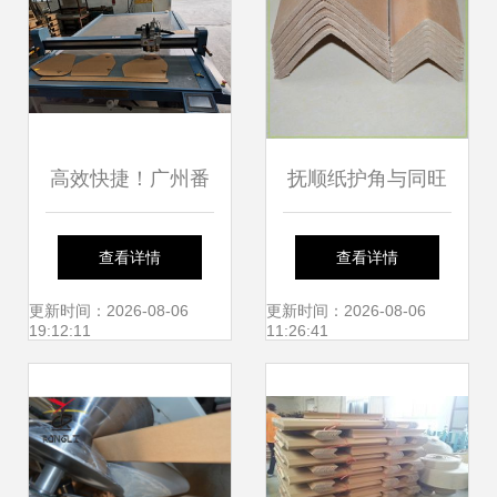
航
高效快捷！广州番
抚顺纸护角与同旺
禺箱包制造公司蜂
蜂窝纸、信实加硬
查看详情
查看详情
窝纸板腾利源，5
纸护角及集装袋 绿
更新时间：2026-08-06
更新时间：2026-08-06
19:12:11
11:26:41
天完成定制纸护角
色包装解决方案的
完美融合