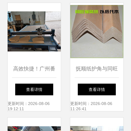
案，集装袋协同护
航
高效快捷！广州番
抚顺纸护角与同旺
禺箱包制造公司蜂
蜂窝纸、信实加硬
查看详情
查看详情
窝纸板腾利源，5
纸护角及集装袋 绿
更新时间：2026-08-06
更新时间：2026-08-06
19:12:11
11:26:41
天完成定制纸护角
色包装解决方案的