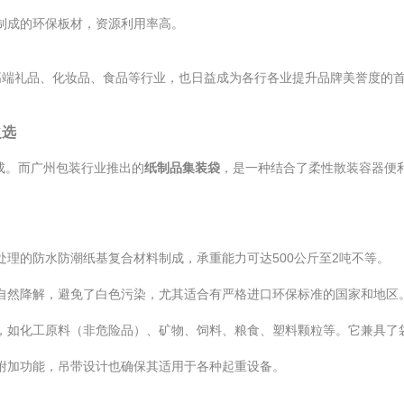
制成的环保板材，资源利用率高。
高端礼品、化妆品、食品等行业，也日益成为各行各业提升品牌美誉度的
之选
成。而广州包装行业推出的
纸制品集装袋
，是一种结合了柔性散装容器便
理的防水防潮纸基复合材料制成，承重能力可达500公斤至2吨不等。
自然降解，避免了白色污染，尤其适合有严格进口环保标准的国家和地区
，如化工原料（非危险品）、矿物、饲料、粮食、塑料颗粒等。它兼具了
附加功能，吊带设计也确保其适用于各种起重设备。